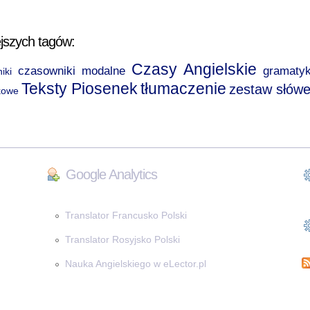
jszych tagów:
Czasy Angielskie
czasowniki modalne
gramaty
iki
Teksty Piosenek
tłumaczenie
zestaw słów
kowe
Google Analytics
Translator Francusko Polski
Translator Rosyjsko Polski
Nauka Angielskiego w eLector.pl