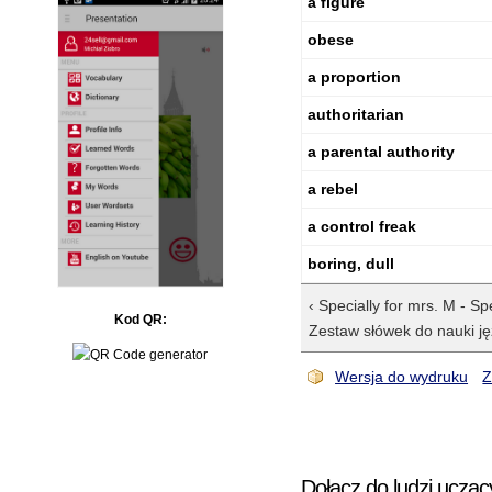
a figure
obese
a proportion
authoritarian
a parental authority
a rebel
a control freak
boring, dull
‹ Specially for mrs. M - Sp
Kod QR:
Zestaw słówek do nauki ję
Wersja do wydruku
Z
Dołącz do ludzi ucząc