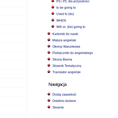
PS i PC dla przyszłości
to be going to
Used to (do)
WHEN
Will vs. (be) going to
Kartoniki do nauki
Matura angielski
Okresy Warunkowe
Podręczniki do angielskiego
Strona Bierna
Słownik Tematyczny
Translator angielski
Nawigacja
Dodaj zawartość
Ostatnio dodane
Słownik