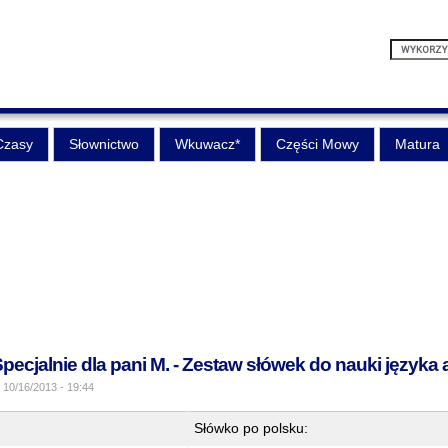
Czasy
Słownictwo
Wkuwacz*
Części Mowy
Matura
 Specjalnie dla pani M. - Zestaw słówek do nauki języka 
, 10/16/2013 - 19:44
Słówko po polsku: