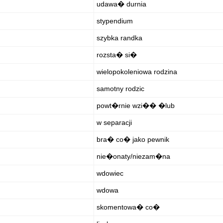
udawa� durnia
stypendium
szybka randka
rozsta� si�
wielopokoleniowa rodzina
samotny rodzic
powt�rnie wzi�� �lub
w separacji
bra� co� jako pewnik
nie�onaty/niezam�na
wdowiec
wdowa
skomentowa� co�