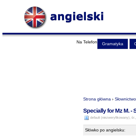
Na Telefon
Gramatyka
Strona główna
›
Słownictwo
Specially for Mz M. -
default (niezweryfikowany), śr.
Słówko po angielsku: