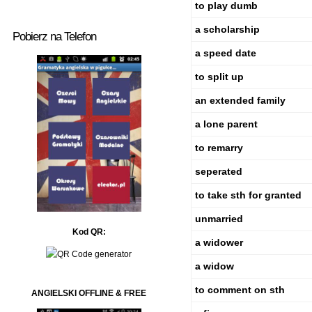
to play dumb
a scholarship
Pobierz na Telefon
a speed date
to split up
an extended family
a lone parent
to remarry
seperated
to take sth for granted
unmarried
Kod QR:
a widower
a widow
to comment on sth
ANGIELSKI OFFLINE & FREE