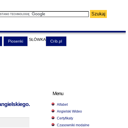
SŁÓWKA
Piosenki
Crib.pl
Menu
angielskiego.
Alfabet
Angielski Wideo
Certyfikaty
Czasowniki modalne