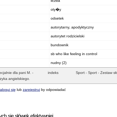
liczba
oty�y
odsetek
autorytarny, apodyktyczny
autorytet rodzicielski
bundownik
sb who like feeling in control
nudny (2)
ecjalnie dla pani M. -
indeks
Sport - Sport - Zestaw s
zyka angielskiego.
aloguj się
lub
zarejestruj
by odpowiadać
ych się słówek efektywniej