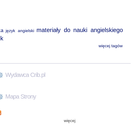
materiały do nauki angielskiego
ka
język angielski
ek
więcej tagów
Wydawca Crib.pl
Mapa Strony
więcej