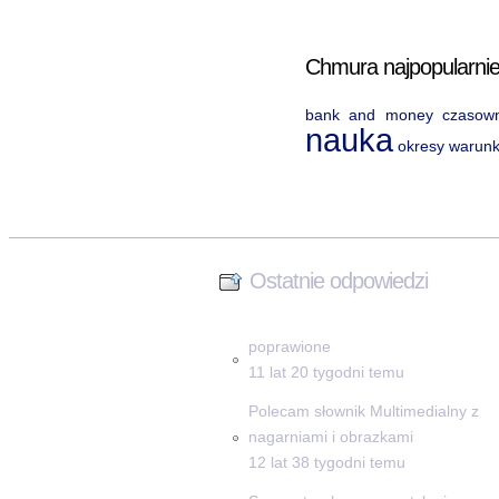
Chmura najpopularnie
bank and money
czasown
nauka
okresy warun
Ostatnie odpowiedzi
poprawione
11 lat 20 tygodni temu
Polecam słownik Multimedialny z
nagarniami i obrazkami
12 lat 38 tygodni temu