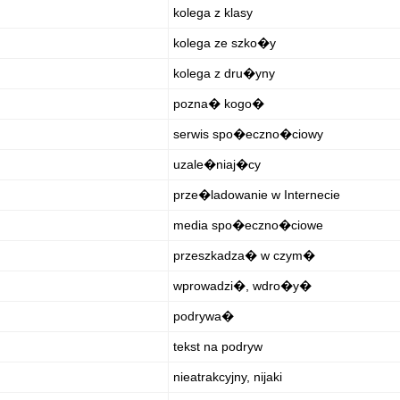
kolega z klasy
kolega ze szko�y
kolega z dru�yny
pozna� kogo�
serwis spo�eczno�ciowy
uzale�niaj�cy
prze�ladowanie w Internecie
media spo�eczno�ciowe
przeszkadza� w czym�
wprowadzi�, wdro�y�
podrywa�
tekst na podryw
nieatrakcyjny, nijaki