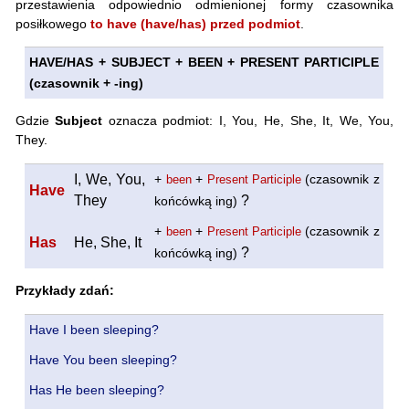
przestawienia odpowiednio odmienionej formy czasownika
posiłkowego
to have (have/has) przed podmiot
.
HAVE/HAS + SUBJECT + BEEN + PRESENT PARTICIPLE
(czasownik + -ing)
Gdzie
Subject
oznacza podmiot: I, You, He, She, It, We, You,
They.
I, We, You,
+
+
(czasownik z
been
Present Participle
Have
They
?
końcówką ing)
+
+
(czasownik z
been
Present Participle
Has
He, She, It
?
końcówką ing)
Przykłady zdań:
Have I been sleeping?
Have You been sleeping?
Has He been sleeping?