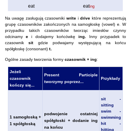
eat
eat
ing
Na uwagę zasługują czasowniki
write
i
drive
które reprezentują
grupę czasowników zakończonych na samogłoskę (vowel) e. W
przypadku takich czasowników tworząc imiesłów czynny
odcinamy
e
i dodajemy końcówkę
ing.
Inny przypadek to
czasownik
sit
gdzie podwajamy występującą na końcu
spółgłoskę (consonant)
t.
Ogólne zasady tworzenia formy
czasownik + ing
:
Jeżeli
Present Participle
czasownik
Przykłady
tworzymy poprzez...
kończy się...
sit -
sitting
swim -
podwojenie ostatniej
1 samogłoską +
swimming
spółgłoski + dodanie ing
hit -
1 spółgłoską
na końcu
hitting