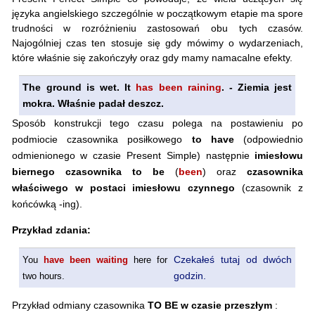
języka angielskiego szczególnie w początkowym etapie ma spore
trudności w rozróżnieniu zastosowań obu tych czasów.
Najogólniej czas ten stosuje się gdy mówimy o wydarzeniach,
które właśnie się zakończyły oraz gdy mamy namacalne efekty.
The ground is wet. It
has been raining
. - Ziemia jest
mokra. Właśnie padał deszcz.
Sposób konstrukcji tego czasu polega na postawieniu po
podmiocie czasownika posiłkowego
to have
(odpowiednio
odmienionego w czasie Present Simple) następnie
imiesłowu
biernego czasownika to be
(
been
) oraz
czasownika
właściwego w postaci imiesłowu czynnego
(czasownik z
końcówką -ing).
Przykład zdania:
Czekałeś tutaj od dwóch
You
have been waiting
here for
godzin.
two hours.
Przykład odmiany czasownika
TO BE w czasie przeszłym
: