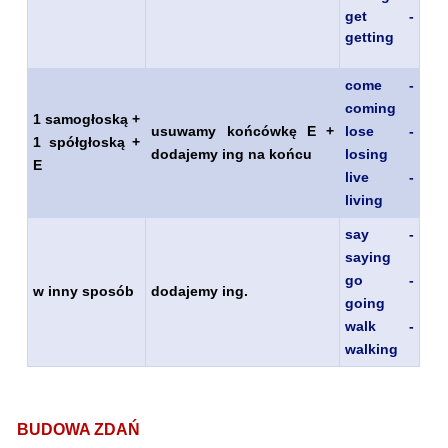
get -
getting
come -
coming
1 samogłoską +
usuwamy końcówkę E +
lose -
1 spółgłoską +
dodajemy ing na końcu
losing
E
live -
living
say -
saying
go -
w inny sposób
dodajemy ing.
going
walk -
walking
BUDOWA ZDAŃ