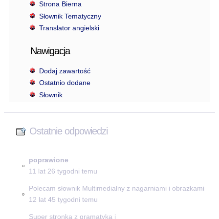
Strona Bierna
Słownik Tematyczny
Translator angielski
Nawigacja
Dodaj zawartość
Ostatnio dodane
Słownik
Ostatnie odpowiedzi
poprawione
11 lat 26 tygodni temu
Polecam słownik Multimedialny z nagarniami i obrazkami
12 lat 45 tygodni temu
Super stronka z gramatyką i