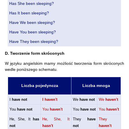
Has She been sleeping?
Has It been sleeping?
Have We been sleeping?
Have You been sleeping?
Have They been sleeping?
D. Tworzenie form skróconych
W języku angielskim mamy możliość tworzenia form skróconych
wedle poniższego schematu.
Liczba pojedyncza
Liczba mnoga
I
have not
I haven't
We
have not
We
haven't
You
have not
You
haven't
You
have not
You
haven't
He, She, It
has
He, She, It
They
have
They
not
hasn't
not
haven't