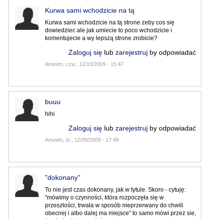
Kurwa sami wchodzicie na tą
Kurwa sami wchodzicie na tą strone zeby cos się
dowiedziec ale jak umiecie to poco wchodzicie i
komentujecie a wy lepszą strone zrobicie?
Zaloguj się
lub
zarejestruj
by odpowiadać
Anonim, czw., 12/10/2009 - 15:47
buuu
hihi
Zaloguj się
lub
zarejestruj
by odpowiadać
Anonim, śr., 12/09/2009 - 17:48
"dokonany"
To nie jest czas dokonany, jak w tytule. Skoro - cytuję:
"mówimy o czynności, która rozpoczęła się w
przeszłości, trwała w sposób nieprzerwany do chwili
obecnej i albo dalej ma miejsce" to samo mówi przez sie,