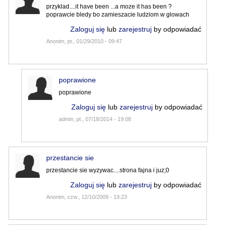
przyklad....it have been ...a moze it has been ?
poprawcie bledy bo zamieszacie ludziom w glowach
Zaloguj się
lub
zarejestruj
by odpowiadać
Anonim, pt., 01/29/2010 - 09:47
poprawione
poprawione
Zaloguj się
lub
zarejestruj
by odpowiadać
admin, pt., 07/18/2014 - 19:08
przestancie sie
przestancie sie wyzywac....strona fajna i juz;0
Zaloguj się
lub
zarejestruj
by odpowiadać
Anonim, czw., 12/10/2009 - 19:23