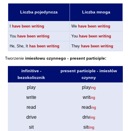
Liczba pojedyncza
Liczba mnoga
I
have been writing
We
have been writing
You
have been writing
You
have been writing
He, She, It
has been writing
They
have been writing
Tworzenie
imiesłowu czynnego - present participle:
infinitive -
present participle - imiesłów
bezokolicznik
czynny
play
play
ing
write
writ
ing
read
read
ing
drive
driv
ing
sit
sit
ting