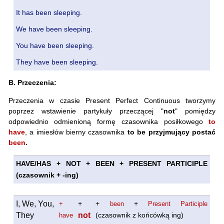
It has been sleeping.
We have been sleeping.
You have been sleeping.
They have been sleeping.
B. Przeczenia:
Przeczenia w czasie Present Perfect Continuous tworzymy
poprzez wstawienie partykuły przeczącej "
not
" pomiędzy
odpowiednio odmienioną formę czasownika posiłkowego
to
have
, a imiesłów bierny czasownika
to be przyjmujący postać
been
.
HAVE/HAS + NOT + BEEN + PRESENT PARTICIPLE
(czasownik + -ing)
I, We, You,
+
+
+
+
been
Present Participle
They
not
(czasownik z końcówką ing)
have