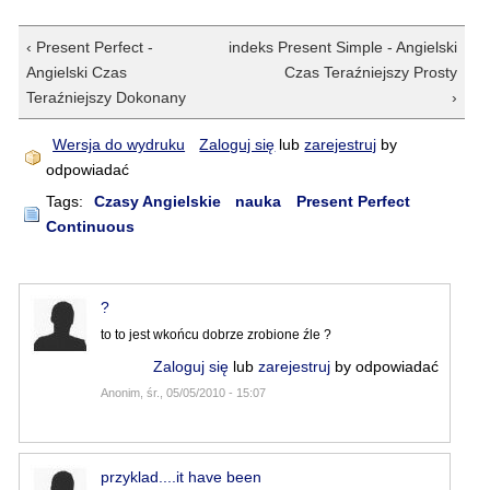
‹ Present Perfect -
indeks
Present Simple - Angielski
Angielski Czas
Czas Teraźniejszy Prosty
Teraźniejszy Dokonany
›
Wersja do wydruku
Zaloguj się
lub
zarejestruj
by
odpowiadać
Tags:
Czasy Angielskie
nauka
Present Perfect
Continuous
?
to to jest wkońcu dobrze zrobione źle ?
Zaloguj się
lub
zarejestruj
by odpowiadać
Anonim, śr., 05/05/2010 - 15:07
przyklad....it have been