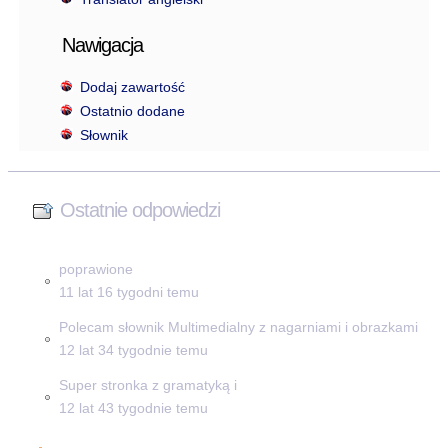
Nawigacja
Dodaj zawartość
Ostatnio dodane
Słownik
Ostatnie odpowiedzi
poprawione
11 lat 16 tygodni temu
Polecam słownik Multimedialny z nagarniami i obrazkami
12 lat 34 tygodnie temu
Super stronka z gramatyką i
12 lat 43 tygodnie temu