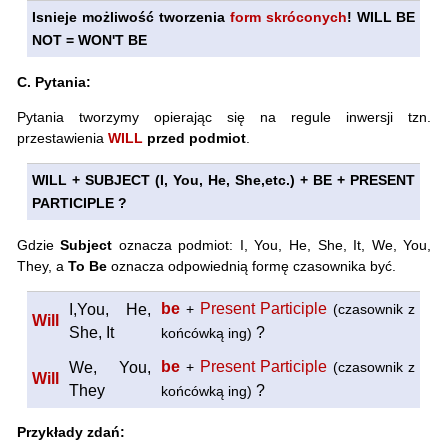
Isnieje możliwość tworzenia
form skróconych
! WILL BE
NOT = WON'T BE
C. Pytania:
Pytania tworzymy opierając się na regule inwersji tzn.
przestawienia
WILL
przed podmiot
.
WILL + SUBJECT (I, You, He, She,etc.) + BE + PRESENT
PARTICIPLE ?
Gdzie
Subject
oznacza podmiot: I, You, He, She, It, We, You,
They, a
To Be
oznacza odpowiednią formę czasownika być.
be
Present Participle
I,You, He,
+
(czasownik z
Will
She, It
?
końcówką ing)
be
Present Participle
We, You,
+
(czasownik z
Will
They
?
końcówką ing)
Przykłady zdań: