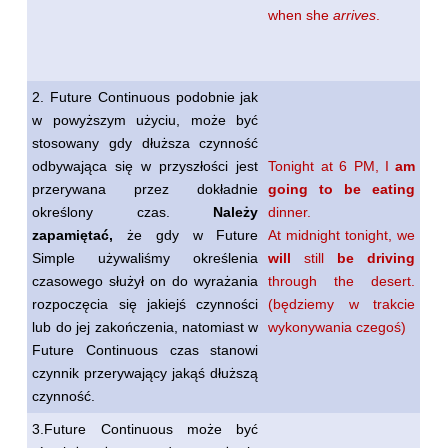
when she
arrives
.
2. Future Continuous podobnie jak
w powyższym użyciu, może być
stosowany gdy dłuższa czynność
odbywająca się w przyszłości jest
Tonight at 6 PM, I
am
przerywana przez dokładnie
going to be eating
określony czas.
Należy
dinner.
zapamiętać,
że gdy w Future
At midnight tonight, we
Simple używaliśmy określenia
will
still
be driving
czasowego służył on do wyrażania
through the desert.
rozpoczęcia się jakiejś czynności
(będziemy w trakcie
lub do jej zakończenia, natomiast w
wykonywania czegoś)
Future Continuous czas stanowi
czynnik przerywający jakąś dłuższą
czynność.
3.Future Continuous może być