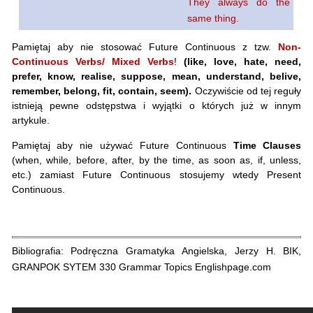
They always do the
same thing.
Pamiętaj aby nie stosować Future Continuous z tzw.
Non-
Continuous Verbs/ Mixed Verbs
!
(like, love, hate, need,
prefer, know, realise, suppose, mean, understand, belive,
remember, belong, fit, contain, seem).
Oczywiście od tej reguły
istnieją pewne odstępstwa i wyjątki o których już w innym
artykule.
Pamiętaj aby nie używać Future Continuous
Time Clauses
(when, while, before, after, by the time, as soon as, if, unless,
etc.) zamiast Future Continuous stosujemy wtedy Present
Continuous.
Bibliografia: Podręczna Gramatyka Angielska, Jerzy H. BIK,
GRANPOK SYTEM 330 Grammar Topics Englishpage.com