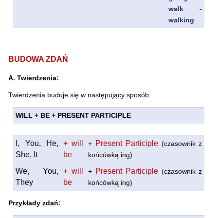
walk -
walking
BUDOWA ZDAŃ
A. Twierdzenia:
Twierdzenia buduje się w następujący sposób:
WILL + BE + PRESENT PARTICIPLE
I, You, He,
+ will
Present Participle
+
(czasownik z
She, It
be
końcówką ing)
We, You,
+ will
Present Participle
+
(czasownik z
They
be
końcówką ing)
Przykłady zdań: