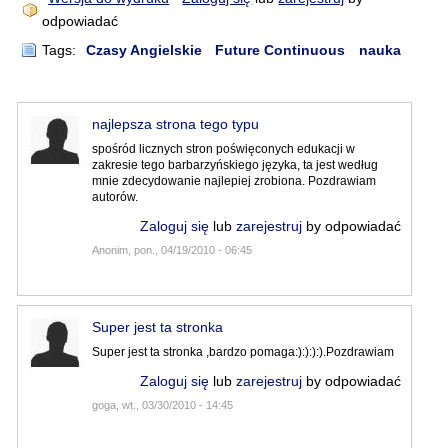
odpowiadać
Tags:
Czasy Angielskie
Future Continuous
nauka
najlepsza strona tego typu
spośród licznych stron poświęconych edukacji w
zakresie tego barbarzyńskiego języka, ta jest według
mnie zdecydowanie najlepiej zrobiona. Pozdrawiam
autorów.
Zaloguj się
lub
zarejestruj
by odpowiadać
Anonim, pon., 04/19/2010 - 06:45
Super jest ta stronka
Super jest ta stronka ,bardzo pomaga:):):):).Pozdrawiam
Zaloguj się
lub
zarejestruj
by odpowiadać
goga, wt., 03/30/2010 - 14:45