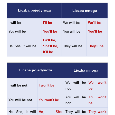
Liczba pojedyncza
Liczba mnoga
I
will be
I'll be
We
will be
We'll be
You
will be
You'll be
You
will be
You'll be
He'll be,
He, She, It
will be
She'll be,
They
will be
They'll be
It'll be
Liczba pojedyncza
Liczba mnoga
We
will be
We
won't
I
will be not
I
won't be
not
be
You
will be
You
won't
You
will be not
You
won't be
not
be
He, She, It
will
He, She,
They
will be
They
won't