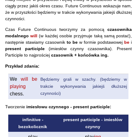
ciągły przez jakiś okres czasu. Future Continuous wskazuje nam,
że w przyszłości będziemy w trakcie wykonywania jakiejś dłuższej
czynności.
Czas Future Continuous tworzymy za pomocą
czasownika
modalnego
will
(w każdej osobie przyjmuje taką samą postać),
następnie stawiamy czasownik
to be
w formie podstawowej
be
i
present participle
(imiesłów czynny czasownika). Present
Participle to najprościej
czasownik + końcówka ing.
Przykład zdania:
We
will be
Będziemy grali w szachy. (będziemy w
playing
trakcie wykonywania jakiejś dłuższej
czynności)
chess.
Tworzenie
imiesłowu czynnego - present participle:
infinitive -
present participle - imiesłów
bezokolicznik
czynny
play
play
ing