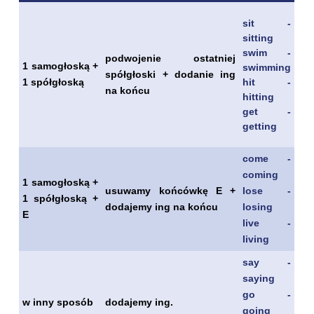
sit -
sitting
swim -
podwojenie ostatniej
1 samogłoską +
swimming
spółgłoski + dodanie ing
hit -
1 spółgłoską
na końcu
hitting
get -
getting
come -
coming
1 samogłoską +
usuwamy końcówkę E +
lose -
1 spółgłoską +
dodajemy ing na końcu
losing
E
live -
living
say -
saying
go -
w inny sposób
dodajemy ing.
going