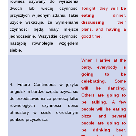
również używany do wyrażenia
dwóch lub wiecej czynności
Tonight, they
will be
przyszłych w jednym zdaniu. Takie
eating
dinner,
użycie wskazuje, że wymieniane
discussing
their
czynności będą miały miejsce
plans, and
having
a
jednocześnie. Wszystkie czynności
good time.
nastąpią równolegle względem
siebie.
When I arrive at the
party, everybody
is
going to be
celebrating
. Some
4. Future Continuous w języku
will be dancing
.
angielskim bardzo często używa się
Others
are going to
do przedstawienia za pomocą kilku
be talking
. A few
równoległych czynności opisu
people
will be eating
atmosfery w ściśle określonym
pizza, and several
punkcie przyszłości.
people
are going to
be drinking
beer.