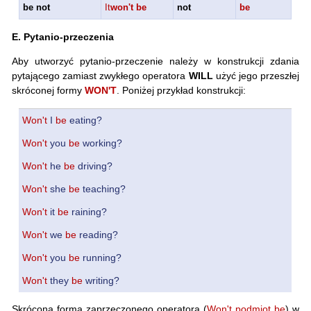
be
not
It
won't be
not
be
E. Pytanio-przeczenia
Aby utworzyć pytanio-przeczenie należy w konstrukcji zdania
pytającego zamiast zwykłego operatora
WILL
użyć jego przeszłej
skróconej formy
WON'T
. Poniżej przykład konstrukcji:
Won't
I
be
eating?
Won't
you
be
working?
Won't
he
be
driving?
Won't
she
be
teaching?
Won't
it
be
raining?
Won't
we
be
reading?
Won't
you
be
running?
Won't
they
be
writing?
Skrócona forma zaprzeczonego operatora (
Won't podmiot be
) w