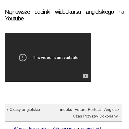
Najnowsze odcinki wideokursu angielskiego na
Youtube
‹ Czasy angielskie
indeks
Future Perfect - Angielski
Czas Przyszły Dokonany ›
Wersja do wydruku
Zaloguj się
lub
zarejestruj
by