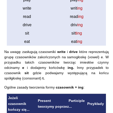
write
writ
ing
read
read
ing
drive
driv
ing
sit
sit
ting
eat
eat
ing
Na uwagę zasługują czasowniki
write
i
drive
które reprezentują
grupę czasowników zakończonych na samogłoskę (vowel) e. W
przypadku takich czasowników tworząc imiesłów czynny
odcinamy
e
i dodajemy końcówkę
ing.
Inny przypadek to
czasownik
sit
gdzie podwajamy występującą na końcu
spółgłoskę (consonant)
t.
Ogólne zasady tworzenia formy
czasownik + ing
:
Jeżeli
Present Participle
czasownik
Przykłady
tworzymy poprzez...
kończy się...