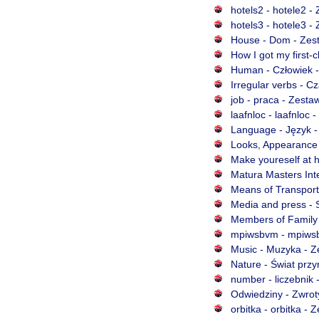
hotels2 - hotele2 -
hotels3 - hotele3 -
House - Dom - Zest
How I got my first-
Human - Człowiek -
Irregular verbs - C
job - praca - Zesta
laafnloc - laafnloc
Language - Język -
Looks, Appearance 
Make youreself at 
Matura Masters Inte
Means of Transport 
Media and press - 
Members of Family 
mpiwsbvm - mpiwsbv
Music - Muzyka - Z
Nature - Świat przy
number - liczebnik 
Odwiedziny - Zwroty
orbitka - orbitka -