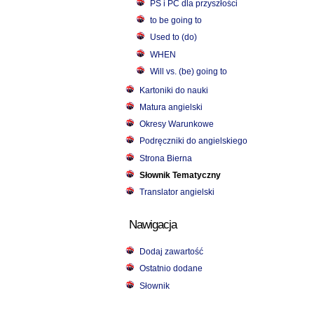
PS i PC dla przyszłości
to be going to
Used to (do)
WHEN
Will vs. (be) going to
Kartoniki do nauki
Matura angielski
Okresy Warunkowe
Podręczniki do angielskiego
Strona Bierna
Słownik Tematyczny
Translator angielski
Nawigacja
Dodaj zawartość
Ostatnio dodane
Słownik