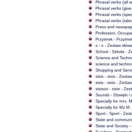
Phrasal verbs (all 
Phrasal verbs (give
Phrasal verbs (spec
Phrasal verbs (take
Press and newspape
Profession, Occupat
Przyimek - Przyimek
s - x - Zestaw słów
School - Szkoła - Z
Science and Technol
science and technol
Shopping and Servic
sisis - sisis - Zest
sisis - sisis - Zest
sisisoo - sisis - Ze
Sounds - Dźwięki i 
Specially for mrs. 
Specially for Mz M.
Sport - Sport - Zes
State and communit
State and Society -
Sundries - Rozmaito