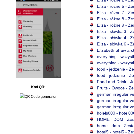
Eliza - różne 5 - Z
Eliza - różne 7 - Z
Eliza - różne 8 - Z
Eliza - różne 9 - Z
Eliza - słówka 3 - 
Eliza - słówka 4 - 
Eliza - słówka 6 - 
Elizabeth Shaw arct
everything - wszyst
everything - wszyst
food - jedzenie - Z
food - jedzenie - Z
Food and Drink - Je
Kod QR:
Fruits - Owoce - Z
german irregular ve
german irregular ve
german irregular ve
holels000 - hotel00
HOME - DOM - Zesta
home - dom - Zesta
hotel5 - hotel5 - Z