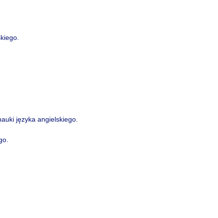
skiego.
nauki języka angielskiego.
go.