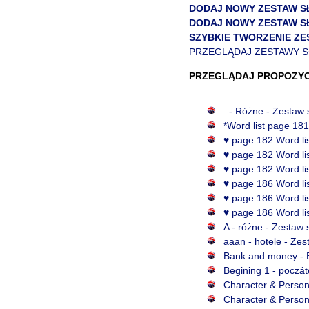
DODAJ NOWY ZESTAW 
DODAJ NOWY ZESTAW S
SZYBKIE TWORZENIE ZE
PRZEGLĄDAJ ZESTAWY 
PRZEGLĄDAJ PROPOZYC
. - Różne - Zestaw 
*Word list page 181
♥ page 182 Word lis
♥ page 182 Word lis
♥ page 182 Word lis
♥ page 186 Word lis
♥ page 186 Word lis
♥ page 186 Word lis
A - różne - Zestaw 
aaan - hotele - Zes
Bank and money - B
Begining 1 - poczát
Character & Persona
Character & Persona