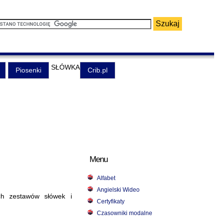
SŁÓWKA
Piosenki
Crib.pl
Menu
Alfabet
Angielski Wideo
ch zestawów słówek i
Certyfikaty
Czasowniki modalne