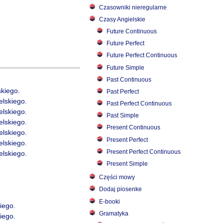
Czasowniki nieregularne
Czasy Angielskie
Future Continuous
Future Perfect
Future Perfect Continuous
Future Simple
Past Continuous
skiego.
Past Perfect
elskiego.
Past Perfect Continuous
elskiego.
Past Simple
elskiego.
Present Continuous
elskiego.
Present Perfect
elskiego.
Present Perfect Continuous
elskiego.
Present Simple
Części mowy
Dodaj piosenke
E-booki
iego.
Gramatyka
iego.