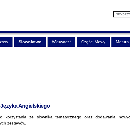
zasy
Słownictwo
Wkuwacz*
Części Mowy
Matura
Języka Angielskiego
do korzystania ze słownika tematycznego oraz dodawania nowy
ych zestawów.