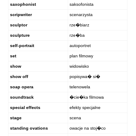
saxophonist
saksofonista
scripwriter
scenarzysta
sculptor
rze�biarz
sculpture
rze�ba
self-portrait
autoportret
set
plan filmowy
show
widowisko
show off
popisywa� si�
soap opera
telenowela
soundtrack
�cie�ka filmowa
special effects
efekty specjalne
stage
scena
standing ovations
owacje na stoj�co