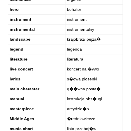
hero
bohater
instrument
instrument
instrumental
instrumentalny
landscape
krajobraz/ pejza�
legend
legenda
literature
literatura
live concert
koncert na �ywo
lyrics
s�owa piosenki
main character
g��wna posta�
manual
instrukcja obs�ugi
masterpiece
arcydzie�o
Middle Ages
�redniowiecze
music chart
lista przeboj�w