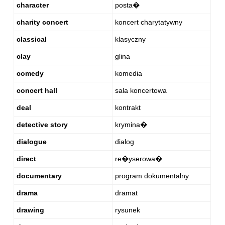
character
posta�
charity concert
koncert charytatywny
classical
klasyczny
clay
glina
comedy
komedia
concert hall
sala koncertowa
deal
kontrakt
detective story
krymina�
dialogue
dialog
direct
re�yserowa�
documentary
program dokumentalny
drama
dramat
drawing
rysunek