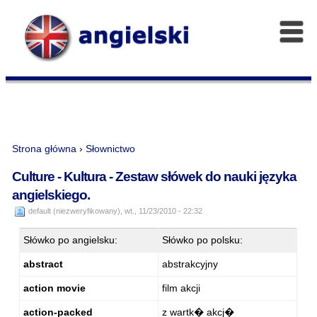
Strona główna
›
Słownictwo
Culture - Kultura - Zestaw słówek do nauki języka
angielskiego.
default (niezweryfikowany), wt., 11/23/2010 - 22:32
Słówko po angielsku:
Słówko po polsku:
abstract
abstrakcyjny
action movie
film akcji
action-packed
z wartk� akcj�