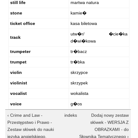
still life
martwa natura
stone
kamie�
ticket office
kasa biletowa
utw�r/ �cie�ka
track
d�wi�kowa
trumpeter
tr�bacz
trumpet
tr�bka
violin
skrzypce
violinist
skrzypek
vocalist
wokalista
voice
g�os
‹ Crime and Law -
indeks
Dodaj nowy zestaw
Przestępstwo i Prawo -
słówek - WERSJA Z
Zestaw słówek do nauki
OBRAZKAMI - do
języka angielskiego.
Słownika Tematycznego ›