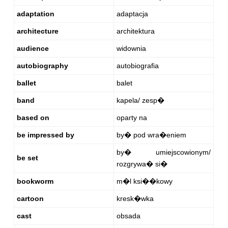
adaptation
adaptacja
architecture
architektura
audience
widownia
autobiography
autobiografia
ballet
balet
band
kapela/ zesp�
based on
oparty na
be impressed by
by� pod wra�eniem
by� umiejscowionym/
be set
rozgrywa� si�
bookworm
m�l ksi��kowy
cartoon
kresk�wka
cast
obsada