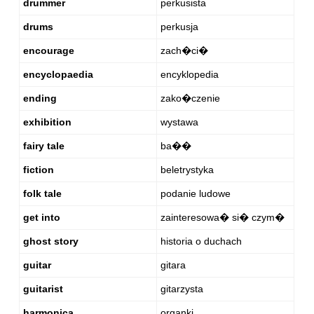
drummer
perkusista
drums
perkusja
encourage
zach�ci�
encyclopaedia
encyklopedia
ending
zako�czenie
exhibition
wystawa
fairy tale
ba��
fiction
beletrystyka
folk tale
podanie ludowe
get into
zainteresowa� si� czym�
ghost story
historia o duchach
guitar
gitara
guitarist
gitarzysta
harmonica
organki