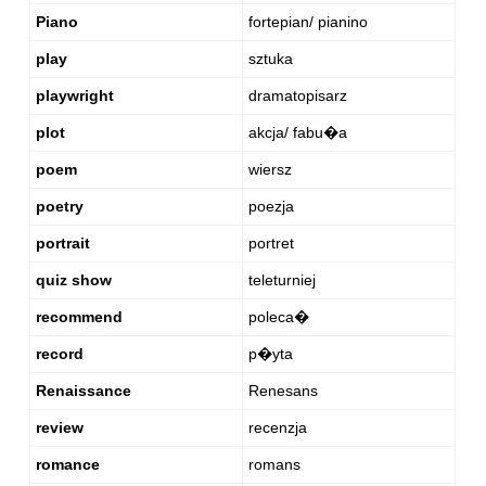
Piano
fortepian/ pianino
play
sztuka
playwright
dramatopisarz
plot
akcja/ fabu�a
poem
wiersz
poetry
poezja
portrait
portret
quiz show
teleturniej
recommend
poleca�
record
p�yta
Renaissance
Renesans
review
recenzja
romance
romans