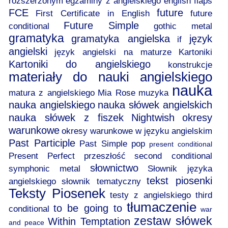
rozszerzonym
egzaminy z angielskiego
english flaps
FCE
future
First Certificate in English
future
Future Simple
conditional
gothic metal
gramatyka
gramatyka angielska
język
if
angielski
język angielski na maturze
Kartoniki
Kartoniki do angielskiego
konstrukcje
materiały do nauki angielskiego
nauka
matura z angielskiego
Mia Rose
muzyka
nauka angielskiego
nauka słówek angielskich
nauka słówek z fiszek
Nightwish
okresy
warunkowe
okresy warunkowe w języku angielskim
Past Participle
Past Simple
pop
present conditional
Present Perfect
przeszłość
second conditional
słownictwo
symphonic metal
Słownik języka
tekst piosenki
angielskiego
słownik tematyczny
Teksty Piosenek
testy z angielskiego
third
tłumaczenie
to be going to
conditional
war
zestaw słówek
Within Temptation
and peace