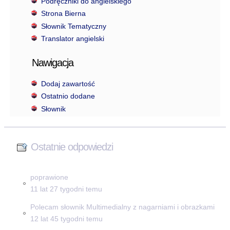
Podręczniki do angielskiego
Strona Bierna
Słownik Tematyczny
Translator angielski
Nawigacja
Dodaj zawartość
Ostatnio dodane
Słownik
Ostatnie odpowiedzi
poprawione
11 lat 27 tygodni temu
Polecam słownik Multimedialny z nagarniami i obrazkami
12 lat 45 tygodni temu