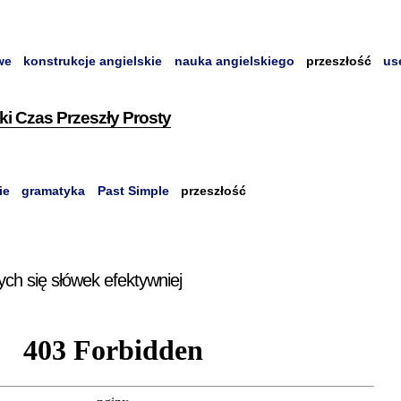
we
konstrukcje angielskie
nauka angielskiego
przeszłość
us
ki Czas Przeszły Prosty
ie
gramatyka
Past Simple
przeszłość
ych się słówek efektywniej