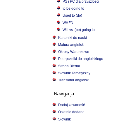
PS i PC dla przyszłości
to be going to
Used to (do)
WHEN
Will vs. (be) going to
Kartoniki do nauki
Matura angielski
Okresy Warunkowe
Podręczniki do angielskiego
Strona Bierna
Słownik Tematyczny
Translator angielski
Nawigacja
Dodaj zawartość
Ostatnio dodane
Słownik