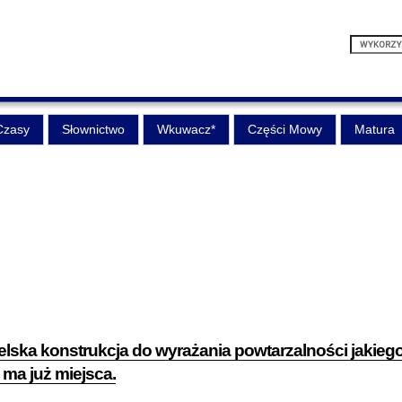
Czasy
Słownictwo
Wkuwacz*
Części Mowy
Matura
elska konstrukcja do wyrażania powtarzalności jakieg
e ma już miejsca.