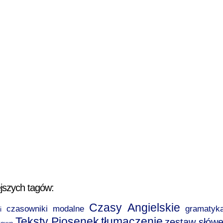
jszych tagów:
Czasy Angielskie
czasowniki modalne
gramatyk
i
Teksty Piosenek
tłumaczenie
zestaw słów