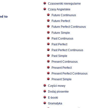
Czasowniki nieregularne
Czasy Angielskie
Future Continuous
ed to
Future Perfect
Future Perfect Continuous
Future Simple
Past Continuous
Past Perfect
Past Perfect Continuous
Past Simple
Present Continuous
Present Perfect
Present Perfect Continuous
Present Simple
Części mowy
Dodaj piosenke
E-booki
Gramatyka