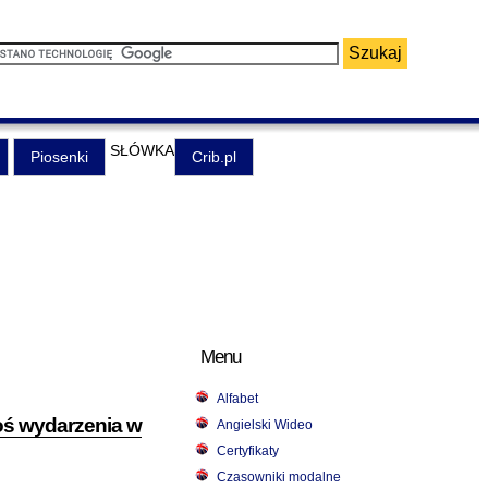
SŁÓWKA
Piosenki
Crib.pl
Menu
Alfabet
oś wydarzenia w
Angielski Wideo
Certyfikaty
Czasowniki modalne