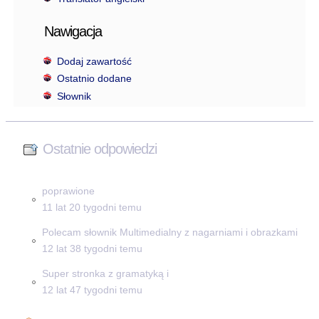
Nawigacja
Dodaj zawartość
Ostatnio dodane
Słownik
Ostatnie odpowiedzi
poprawione
11 lat 20 tygodni temu
Polecam słownik Multimedialny z nagarniami i obrazkami
12 lat 38 tygodni temu
Super stronka z gramatyką i
12 lat 47 tygodni temu