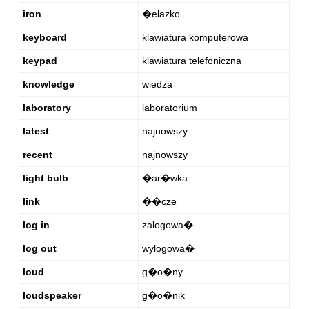
iron
�elazko
keyboard
klawiatura komputerowa
keypad
klawiatura telefoniczna
knowledge
wiedza
laboratory
laboratorium
latest
najnowszy
recent
najnowszy
light bulb
�ar�wka
link
��cze
log in
zalogowa�
log out
wylogowa�
loud
g�o�ny
loudspeaker
g�o�nik