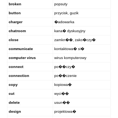
broken
popsuty
button
przycisk, guzik
charger
�adowarka
chatroom
kana� dyskusyjny
close
zamkn��, zako�czy�
communicate
kontaktowa� si�
computer virus
wirus komputerowy
connect
po��czy�
connection
po��czenie
copy
kopiowa�
cut
wyci��
delete
usun��
design
projektowa�