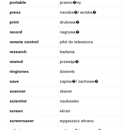
portable
przeno�ny
press
naciska�/ wciska�
print
drukowa�
record
nagrywa�
remote control
pilot do telewizora
research
badania
rewind
przewija�
ringtones
dzwonki
save
zapisa�/ zachowa�
scanner
skaner
scientist
naukowiec
screen
ekran
screensaver
wygaszacz ekranu