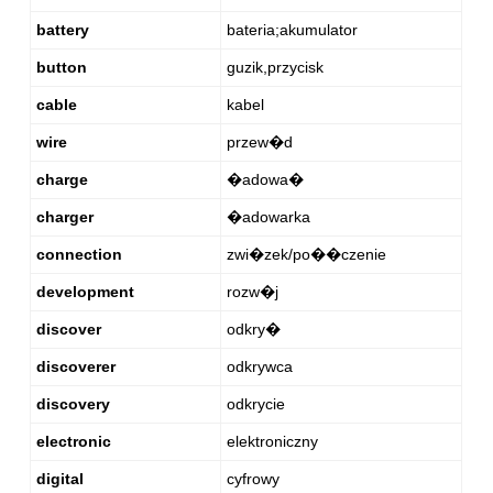
battery
bateria;akumulator
button
guzik,przycisk
cable
kabel
wire
przew�d
charge
�adowa�
charger
�adowarka
connection
zwi�zek/po��czenie
development
rozw�j
discover
odkry�
discoverer
odkrywca
discovery
odkrycie
electronic
elektroniczny
digital
cyfrowy