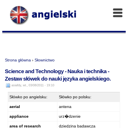
Strona główna
›
Słownictwo
Science and Technology - Nauka i technika -
Zestaw słówek do nauki języka angielskiego.
asiafdy, wt., 03/08/2011 - 19:10
Słówko po angielsku:
Słówko po polsku:
aerial
antena
appliance
urz�dzenie
area of research
dziedzina badawcza