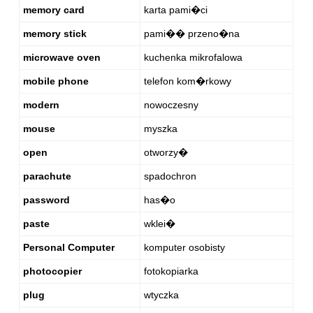
memory card
karta pami�ci
memory stick
pami�� przeno�na
microwave oven
kuchenka mikrofalowa
mobile phone
telefon kom�rkowy
modern
nowoczesny
mouse
myszka
open
otworzy�
parachute
spadochron
password
has�o
paste
wklei�
Personal Computer
komputer osobisty
photocopier
fotokopiarka
plug
wtyczka