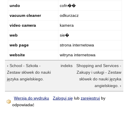
undo
cofn��
vacuum cleaner
odkurzacz
video camera
kamera
web
sie�
web page
strona internetowa
website
witryna internetowa
‹ School - Szkoła -
indeks
Shopping and Services -
Zestaw słówek do nauki
Zakupy i usługi - Zestaw
języka angielskiego.
słówek do nauki języka
angielskiego. ›
Wersja do wydruku
Zaloguj się
lub
zarejestruj
by
odpowiadać