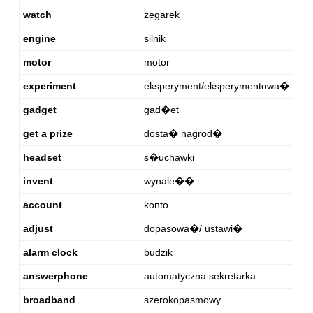
watch
zegarek
engine
silnik
motor
motor
experiment
eksperyment/eksperymentowa�
gadget
gad�et
get a prize
dosta� nagrod�
headset
s�uchawki
invent
wynale��
account
konto
adjust
dopasowa�/ ustawi�
alarm clock
budzik
answerphone
automatyczna sekretarka
broadband
szerokopasmowy