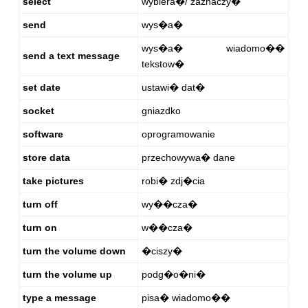
select
wybiera�/ zaznaczy�
send
wys�a�
wys�a� wiadomo��
send a text message
tekstow�
set date
ustawi� dat�
socket
gniazdko
software
oprogramowanie
store data
przechowywa� dane
take pictures
robi� zdj�cia
turn off
wy��cza�
turn on
w��cza�
turn the volume down
�ciszy�
turn the volume up
podg�o�ni�
type a message
pisa� wiadomo��