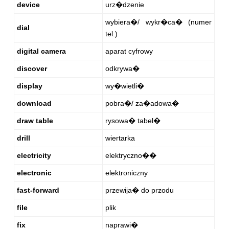
device
urz�dzenie
wybiera�/ wykr�ca� (numer
dial
tel.)
digital camera
aparat cyfrowy
discover
odkrywa�
display
wy�wietli�
download
pobra�/ za�adowa�
draw table
rysowa� tabel�
drill
wiertarka
electricity
elektryczno��
electronic
elektroniczny
fast-forward
przewija� do przodu
file
plik
fix
naprawi�