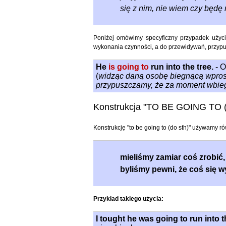
się z nim, nie wiem czy będę 
Poniżej omówimy specyficzny przypadek użyci
wykonania czynności, a do przewidywań, przypu
He
is going to
run into the tree.
- O
(
widząc daną osobę biegnącą wprost 
przypuszczamy, że za moment wbieg
Konstrukcja "TO BE GOING TO (
Konstrukcję "to be going to (do sth)" używamy r
mieliśmy zamiar coś zrobić, 
byliśmy pewni, że coś się w
Przykład takiego użycia:
I tought he was going to run into th