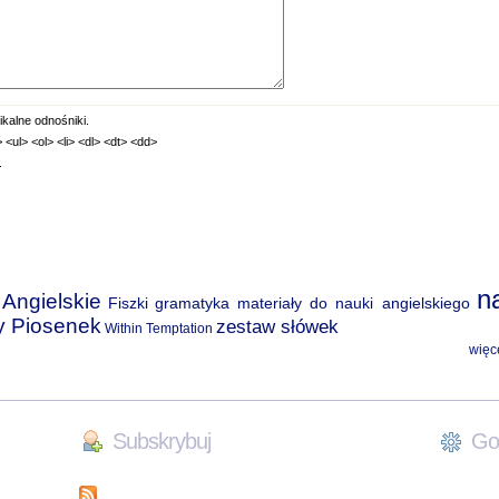
kalne odnośniki.
ul> <ol> <li> <dl> <dt> <dd>
.
n
Angielskie
Fiszki
gramatyka
materiały do nauki angielskiego
y Piosenek
zestaw słówek
Within Temptation
więc
Subskrybuj
Goo