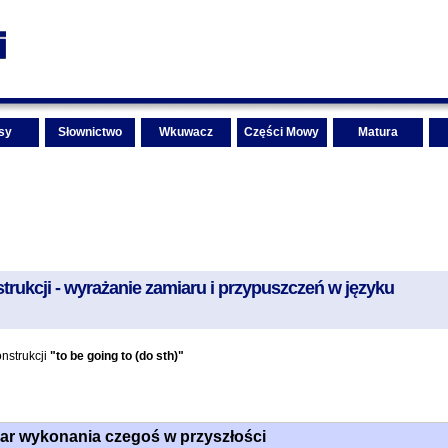
sy
Słownictwo
Wkuwacz
Części Mowy
Matura
trukcji - wyrażanie zamiaru i przypuszczeń w języku
nstrukcji
"to be going to (do sth)"
iar wykonania czegoś w przyszłości