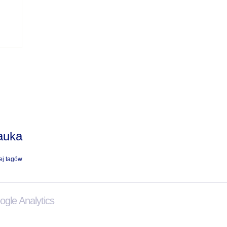
auka
ej tagów
gle Analytics