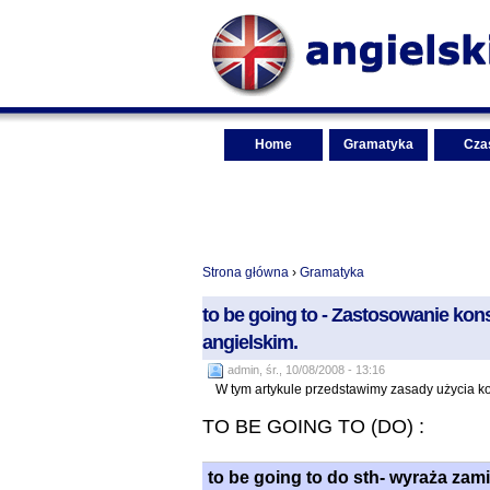
Home
Gramatyka
Cza
Strona główna
›
Gramatyka
to be going to - Zastosowanie kons
angielskim.
admin, śr., 10/08/2008 - 13:16
W tym artykule przedstawimy zasady użycia ko
TO BE GOING TO (DO) :
to be going to do sth- wyraża zam