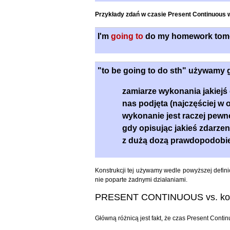
Przykłady zdań w czasie Present Continuous w
I'm
going to
do my homework tomo
"to be going to do sth" używamy
zamiarze wykonania jakiejś 
nas podjęta (najczęściej w 
wykonanie jest raczej pewn
gdy opisując jakieś zdarze
z dużą dozą prawdopodobie
Konstrukcji tej używamy wedle powyższej defini
nie poparte żadnymi działaniami.
PRESENT CONTINUOUS vs. kons
Główną różnicą jest fakt, że czas Present Con