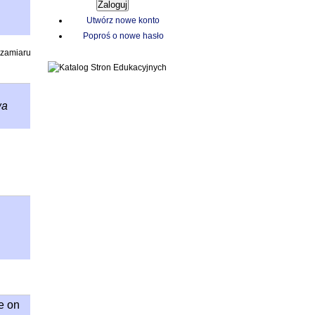
Utwórz nowe konto
Poproś o nowe hasło
zamiaru
wa
e on