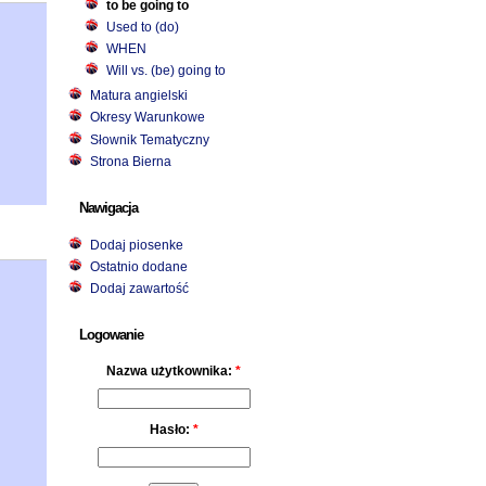
to be going to
Used to (do)
WHEN
Will vs. (be) going to
Matura angielski
Okresy Warunkowe
Słownik Tematyczny
Strona Bierna
Nawigacja
Dodaj piosenke
Ostatnio dodane
Dodaj zawartość
Logowanie
Nazwa użytkownika:
*
Hasło:
*