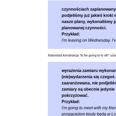
czynnościach zaplanowanyc
podjeliśmy już jakieś kroki
nasze plany, wykonaliśmy j
planowanej czynności.
Przykład:
I'm leaving on Wednesday. I'v
Natomiast konstrukcję "to be going to to sth" uż
wyrażenia zamiaru wykona
(nie)wydarzenia się czegoś
zaaranżowana, nie podjeliś
zamiary są obecnie jedynie
pokrzyżować.
Przykład:
I'm going to meet with my fri
przyjacielem kiedy będą w Lo