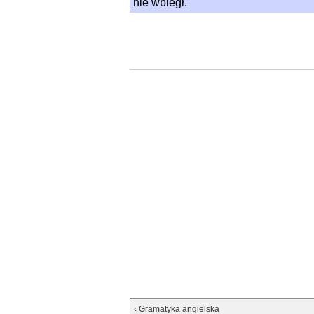
nie wbiegł.
‹ Gramatyka angielska