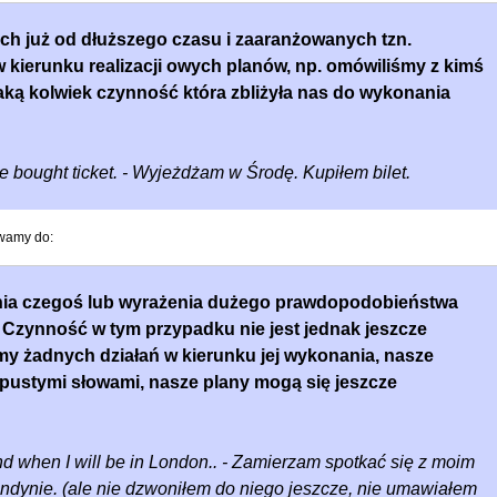
h już od dłuższego czasu i zaaranżowanych tzn.
 w kierunku realizacji owych planów, np. omówiliśmy z kimś
aką kolwiek czynność która zbliżyła nas do wykonania
e bought ticket. - Wyjeżdżam w Środę. Kupiłem bilet.
ywamy do:
nia czegoś lub wyrażenia dużego prawdopodobieństwa
. Czynność w tym przypadku nie jest jednak jeszcze
my żadnych działań w kierunku jej wykonania, nasze
 pustymi słowami, nasze plany mogą się jeszcze
end when I will be in London.. - Zamierzam spotkać się z moim
ndynie. (ale nie dzwoniłem do niego jeszcze, nie umawiałem