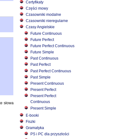
Certyfikaty
Części mowy
Czasowniki modalne
Czasowniki nieregularne
Czasy Angielskie
Future Continuous
Future Perfect
Future Perfect Continuous
Future Simple
Past Continuous
Past Perfect
Past Perfect Continuous
Past Simple
Present Continuous
Present Perfect
Present Perfect
Continuous
te słowa
Present Simple
E-booki
Fiszki
Gramatyka
PS i PC dla przyszłości