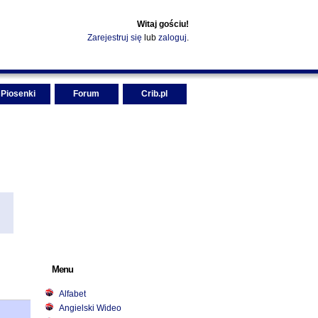
Witaj gościu!
Zarejestruj się
lub
zaloguj
.
Piosenki
Forum
Crib.pl
Menu
Alfabet
Angielski Wideo