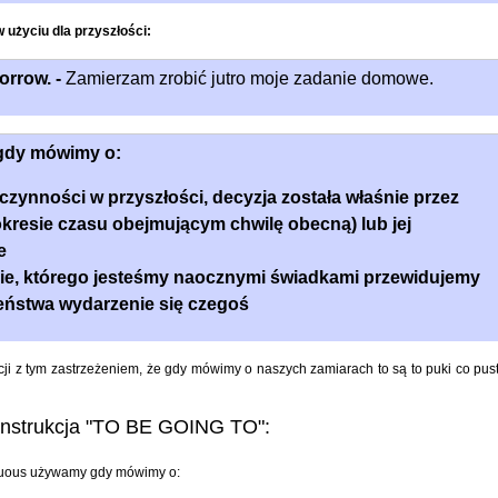
 użyciu dla przyszłości:
rrow. -
Zamierzam zrobić jutro moje zadanie domowe.
 gdy mówimy o:
czynności w przyszłości, decyzja została właśnie przez
okresie czasu obejmującym chwilę obecną) lub jej
e
nie, którego jesteśmy naocznymi świadkami przewidujemy
ństwa wydarzenie się czegoś
cji z tym zastrzeżeniem, że gdy mówimy o naszych zamiarach to są to puki co pus
trukcja "TO BE GOING TO":
tinuous używamy gdy mówimy o: