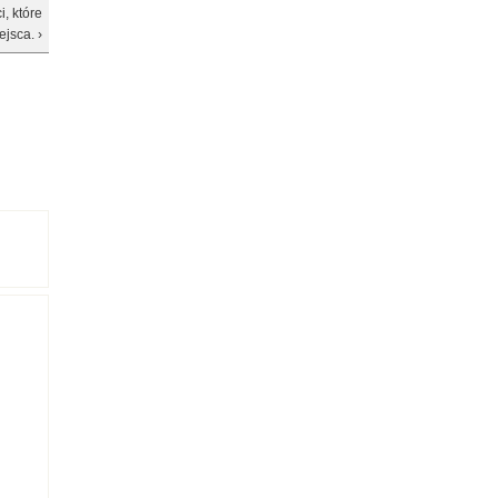
, które
ejsca. ›