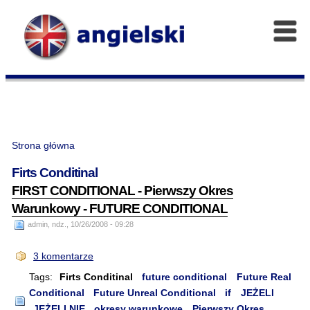
Strona główna
Firts Conditinal
FIRST CONDITIONAL - Pierwszy Okres
Warunkowy - FUTURE CONDITIONAL
admin, ndz., 10/26/2008 - 09:28
3 komentarze
Tags:
Firts Conditinal
future conditional
Future Real
Conditional
Future Unreal Conditional
if
JEŻELI
JEŻELI NIE
okresy warunkowe
Pierwszy Okres