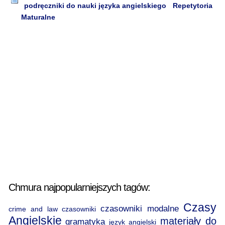
podręczniki do nauki języka angielskiego
Repetytoria
Maturalne
Chmura najpopularniejszych tagów:
Czasy
czasowniki modalne
crime and law
czasowniki
Angielskie
materiały do
gramatyka
język angielski