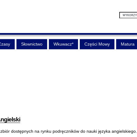
Czasy
Słownictwo
Wkuwacz*
Części Mowy
Matura
ngielski
zbiór dostępnych na rynku podręczników do nauki języka angielskiego.