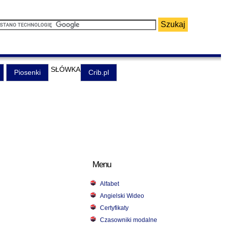
SŁÓWKA
Piosenki
Crib.pl
Menu
Alfabet
Angielski Wideo
Certyfikaty
Czasowniki modalne