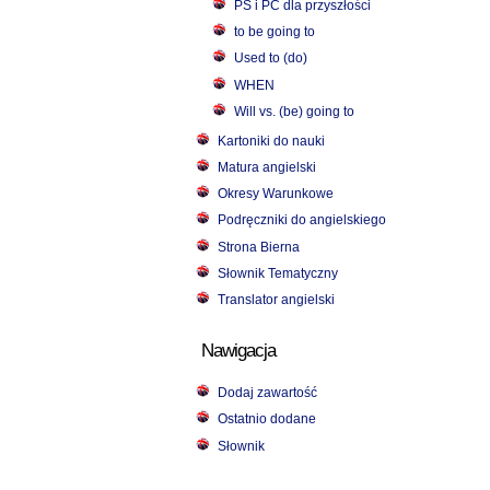
PS i PC dla przyszłości
to be going to
Used to (do)
WHEN
Will vs. (be) going to
Kartoniki do nauki
Matura angielski
Okresy Warunkowe
Podręczniki do angielskiego
Strona Bierna
Słownik Tematyczny
Translator angielski
Nawigacja
Dodaj zawartość
Ostatnio dodane
Słownik