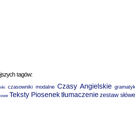
jszych tagów:
Czasy Angielskie
czasowniki modalne
gramaty
iki
Teksty Piosenek
tłumaczenie
zestaw słów
kowe