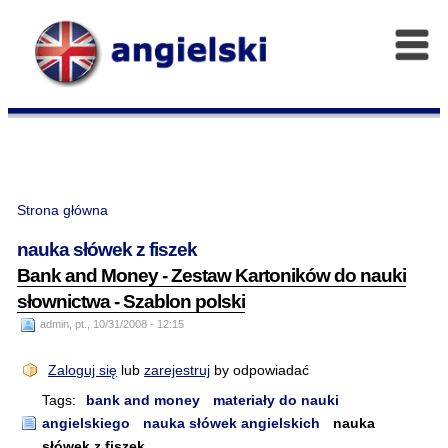
Strona główna
nauka słówek z fiszek
Bank and Money - Zestaw Kartoników do nauki
słownictwa - Szablon polski
admin, pt., 10/31/2008 - 12:15
Zaloguj się
lub
zarejestruj
by odpowiadać
Tags:
bank and money
materiały do nauki
angielskiego
nauka słówek angielskich
nauka
słówek z fiszek