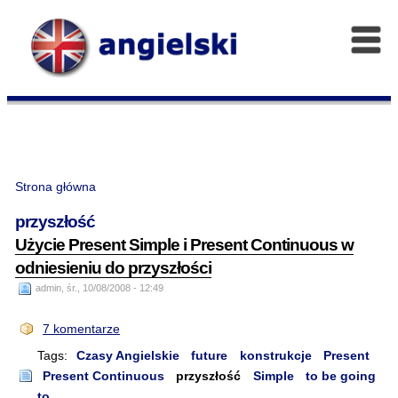
Strona główna
przyszłość
Użycie Present Simple i Present Continuous w
odniesieniu do przyszłości
admin, śr., 10/08/2008 - 12:49
7 komentarze
Tags:
Czasy Angielskie
future
konstrukcje
Present
Present Continuous
przyszłość
Simple
to be going
to