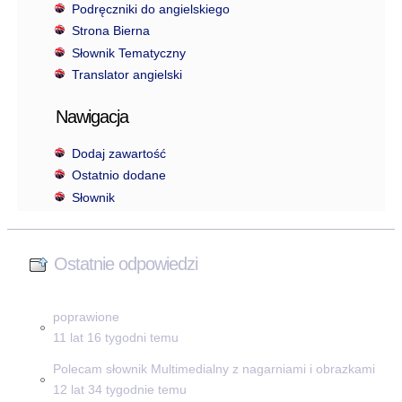
Podręczniki do angielskiego
Strona Bierna
Słownik Tematyczny
Translator angielski
Nawigacja
Dodaj zawartość
Ostatnio dodane
Słownik
Ostatnie odpowiedzi
poprawione
11 lat 16 tygodni temu
Polecam słownik Multimedialny z nagarniami i obrazkami
12 lat 34 tygodnie temu