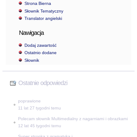
Strona Bierna
Słownik Tematyczny
Translator angielski
Nawigacja
Dodaj zawartość
Ostatnio dodane
Słownik
Ostatnie odpowiedzi
poprawione
11 lat 27 tygodni temu
Polecam słownik Multimedialny z nagarniami i obrazkami
12 lat 45 tygodni temu
Super stronka z gramatyką i