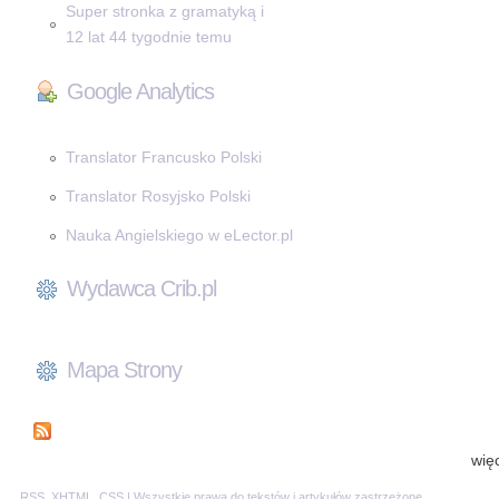
Super stronka z gramatyką i
12 lat 44 tygodnie temu
Google Analytics
Translator Francusko Polski
Translator Rosyjsko Polski
Nauka Angielskiego w eLector.pl
Wydawca Crib.pl
Mapa Strony
wię
RSS
,
XHTML
,
CSS
| Wszystkie prawa do tekstów i artykułów zastrzeżone.