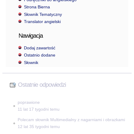
Strona Bierna
Słownik Tematyczny
Translator angielski
Nawigacja
Dodaj zawartość
Ostatnio dodane
Słownik
Ostatnie odpowiedzi
poprawione
11 lat 17 tygodni temu
Polecam słownik Multimedialny z nagarniami i obrazkami
12 lat 35 tygodni temu