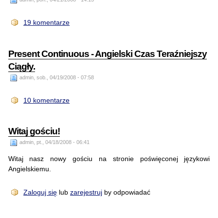
19 komentarze
Present Continuous - Angielski Czas Teraźniejszy
Ciągły.
admin, sob., 04/19/2008 - 07:58
10 komentarze
Witaj gościu!
admin, pt., 04/18/2008 - 06:41
Witaj nasz nowy gościu na stronie poświęconej językowi
Angielskiemu.
Zaloguj się
lub
zarejestruj
by odpowiadać