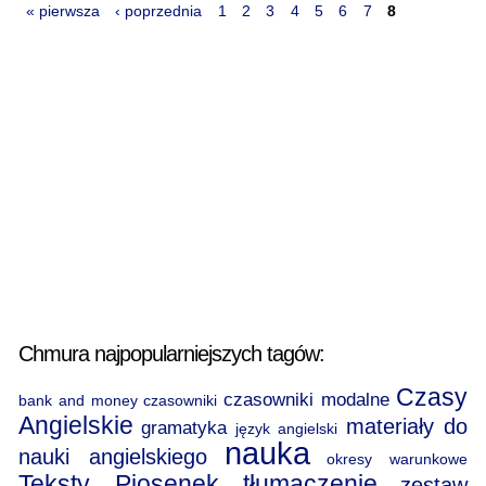
« pierwsza
‹ poprzednia
1
2
3
4
5
6
7
8
Chmura najpopularniejszych tagów:
Czasy
czasowniki modalne
bank and money
czasowniki
Angielskie
materiały do
gramatyka
język angielski
nauka
nauki angielskiego
okresy warunkowe
Teksty Piosenek
tłumaczenie
zestaw